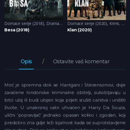
Domace serije (2018)
,
Drama
,
Krimi
Domace serije (2020)
,
Krimi
,
Trile
Besa (2018)
Klan (2020)
Opis
Ostavite vaš komentar
Moć je spremna dok se Harrigani i Stevensonovi, dvije
zaraćene londonske kriminalne obitelji, sukobljavaju u
bitci ubij ili budi ubijen koja prijeti srušiti carstva i uništiti
živote. U unakrsnoj vatri uhvaćen je Harry Da Souza,
ulični ‘popravljač’ jednako opasan koliko i zgodan, koji
predobro zna gdje leži lojalnost kada se suprotstavljene