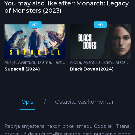
You may also like after: Monarch: Legacy
of Monsters (2023)
HD
HD
Akcija
,
Sci-Fi
,
Avantura
,
Drama
,
Fantazija
Akcija
,
Sci-Fi
,
Avantura
,
Krimi
,
Misterija
,
Supacell (2024)
Black Doves (2024)
Opis
Ostavite vaš komentar
Radnja smještena nakon bitke između Godzille i Titana,
otkrivajući da su čudovišta stvarna, prati putovanje jedne