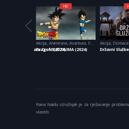
HD
HD
ne
,
Avantura
Akcija
,
Animirane
,
Avantura
,
Fantazija
Akcija
,
Komedija
,
Domace s
,
S
The Legend of Lara Croft (2024)
Dragon Ball DAIMA (2024)
Državni Službe
Rana Naidu stručnjak je za rješavanje problema 
vlastiti.