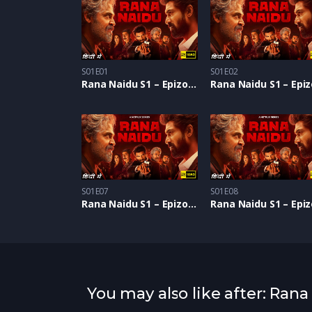
S01E01
S01E02
Rana Naidu S1 – Epizoda 01
S01E07
S01E08
Rana Naidu S1 – Epizoda 07
You may also like after: Rana