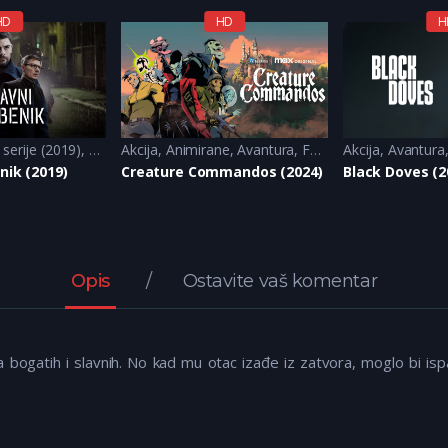
HD
HD
H
erije (2019)
ci-Fi
,
Drama
Akcija
,
Krimi
,
Animirane
,
Triler
,
Avantura
,
Fantazija
Akcija
,
Avantura
nik (2019)
Creature Commandos (2024)
Black Doves (2
Opis
Ostavite vaš komentar
bogatih i slavnih. No kad mu otac izađe iz zatvora, moglo bi ispa