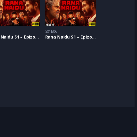
5
S01E06
Rana Naidu S1 – Epizoda 05
Rana Naidu S1 – Epizoda 06