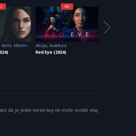
D
HD
H
,
Krimi
,
Misterija
,
Triler
Akcija
,
Avantura
Akcija
,
Avantura
024)
Red Eye (2024)
Star Wars: Ske
sti da je jedini nered koji ne može srediti onaj