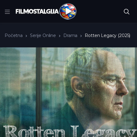
Početna
Serije Online
Drama
Rotten Legacy (2025)