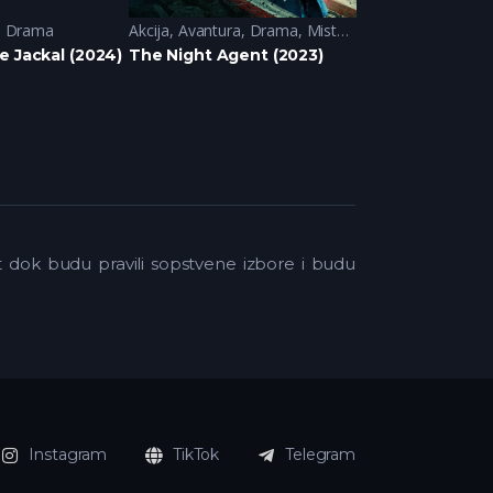
,
Drama
Akcija
,
Avantura
,
Drama
,
Misterija
Akcija
,
Animirane
e Jackal (2024)
The Night Agent (2023)
Dragon Ball D
st dok budu pravili sopstvene izbore i budu
Instagram
TikTok
Telegram