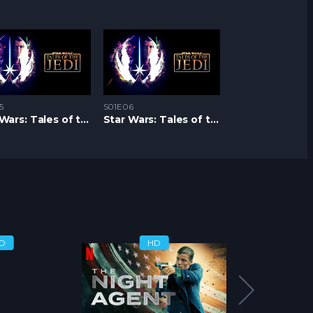
5
S01E06
Star Wars: Tales of the Jedi S1 – Epizoda 05
Star Wars: Tales of the Jedi S1 – Epizoda 06
D
HD
H