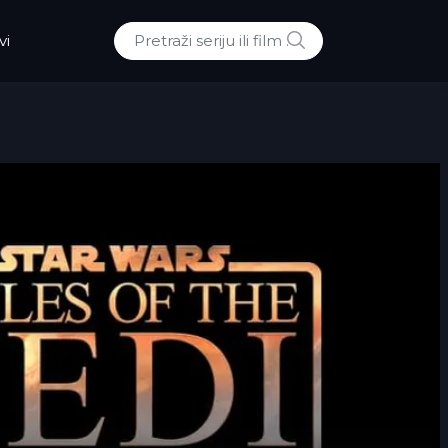
POTRAZI
vi
Traži: