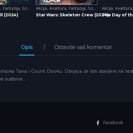
a
,
Fantazija
,
Sci-Fi
Akcija
,
Avantura
,
Fantazija
,
Sci-Fi
Akcija
,
Avantura
l (2024)
Star Wars: Skeleton Crew (2024)
The Day of th
Opis
Ostavite vaš komentar
, Ahsoka Tana i Count Dooku. Obojica će biti stavljeni na te
hove sudbine…
Facebook