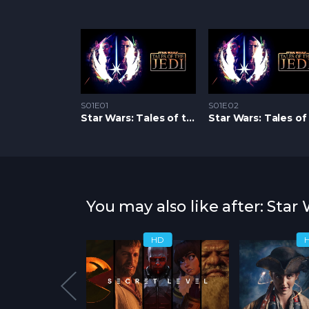
S01E01
S01E02
Star Wars: Tales of the Jedi S1 – Epizoda 01
You may also like after: Star 
HD
HD