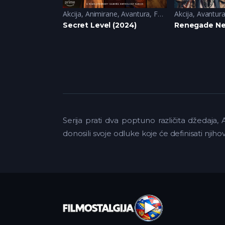
a
Akcija
,
Animirane
,
Avantura
,
Fantazija
Akcija
,
Sci-Fi
,
Avantur
4)
Secret Level (2024)
Renegade Nel
Serija prati dva poptuno različita džedaja
donosili svoje odluke koje će definisati nji