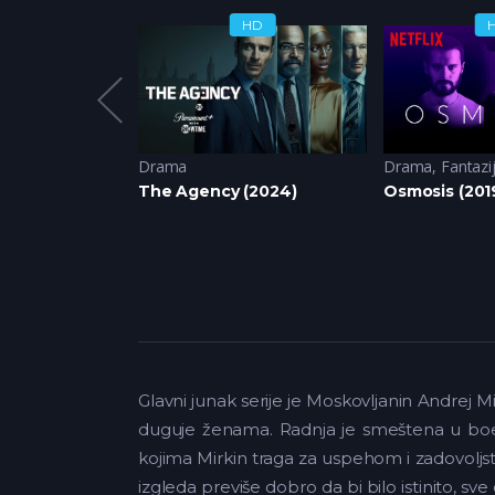
HD
HD
(2018)
,
Drama
,
Komedija
Drama
Drama
,
Fantazi
eketu (2018)
The Agency (2024)
Osmosis (201
Glavni junak serije je Moskovljanin Andrej 
duguje ženama. Radnja je smeštena u boem
kojima Mirkin traga za uspehom i zadovoljs
izgleda previše dobro da bi bilo istinito, sv