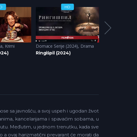
D
HD
H
ja
,
Krimi
Domace Serije (2024)
,
Drama
Domace serije (
024)
Ringišpil (2024)
Juzni vetar (20
ose sa javnošću, a svoj uspeh i ugodan život
anima, kancelarijama i spavaćim sobama, u
 putu. Međutim, u jednom trenutku, kada sve
kao a ovaj harizmatični prevarant će morati da