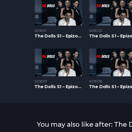
S01E01
S01E02
The Dolls S1 – Epizoda 01
S01E07
S01E08
The Dolls S1 – Epizoda 07
You may also like after: The D