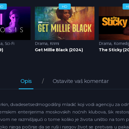
HD
HD
H
ja
,
Sci-Fi
Drama
,
Krimi
Drama
,
Komedi
9)
Get Millie Black (2024)
The Sticky (2
Opis
Ostavite vaš komentar
Mirkin, dvadesetsedmogodišnji mladić koji vodi agenciju za odn
skim enterijerima moskovskih noćnih klubova, šik restor
tvom ne razmišljajući o tome koliko je života uništio na tom
e oko njega počinje da se ruši i njegov život se pretvara u pa