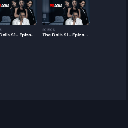
5
S01E06
The Dolls S1 – Epizoda 05
The Dolls S1 – Epizoda 06