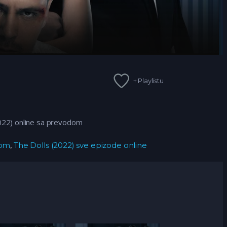
+ Playlistu
022)
online sa prevodom
dom
,
The Dolls (2022) sve epizode online