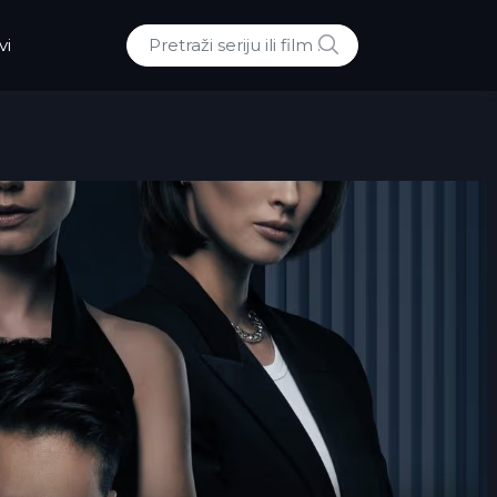
POTRAZI
vi
Traži: