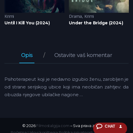
ler
Krimi
Drama
,
Krimi
Until I Kill You (2024)
Under the Bridge (2024)
Opis
Ostavite vaš komentar
Psihoterapeut koji je nedavno izgubio ženu, zarobljen je
od strane serijskog ubice koji ima neobičan zahtjev: da
obuzda njegove ubilačke nagone …
© 2026
Filmostalgija.com
– Sva prava zadržana.
CHAT
Početna
Uslovi korištenja
Politika privatnosti
DMCA
Kontakt