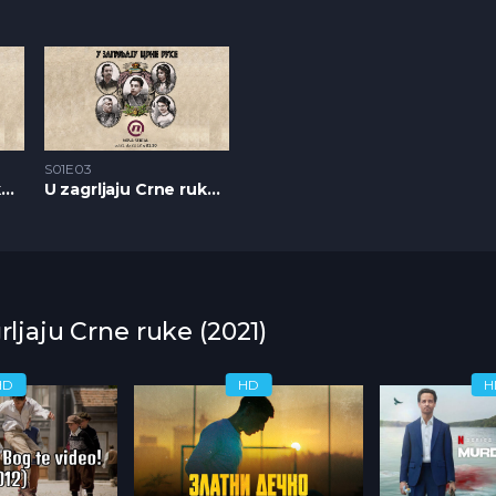
S01E03
U zagrljaju Crne ruke S1 – Epizoda 02
U zagrljaju Crne ruke S1 – Epizoda 03
rljaju Crne ruke (2021)
HD
HD
H