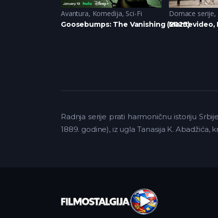
(2020)
,
Drama
,
Komedija
Avantura
,
Komedija
,
Sci-Fi
Domace serije
,
 (2020)
Goosebumps: The Vanishing (2025)
Montevideo, B
Radnja serije prati harmoničnu istoriju Srb
1889. godine), iz ugla Tanasija K. Abadžića, k