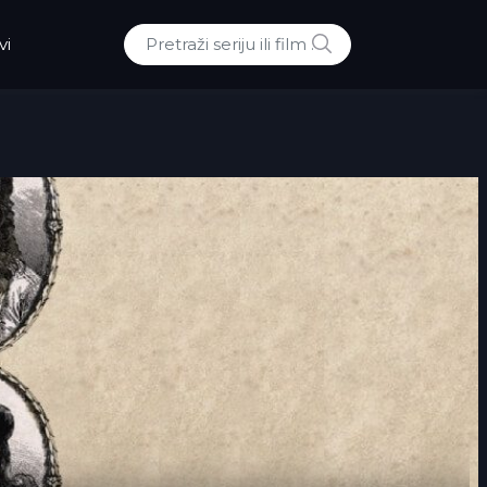
POTRAZI
vi
Traži: