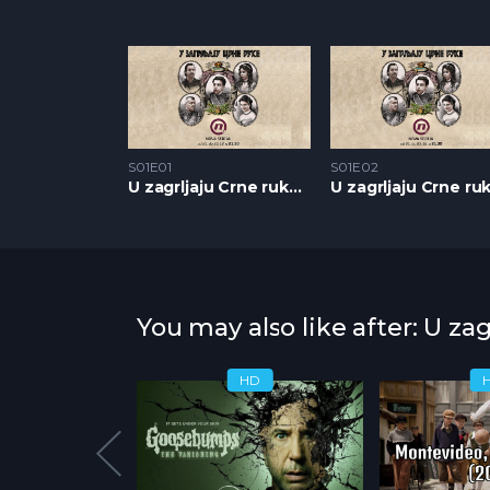
S01E01
S01E02
U zagrljaju Crne ruke S1 – Epizoda 01
You may also like after: U zag
HD
HD