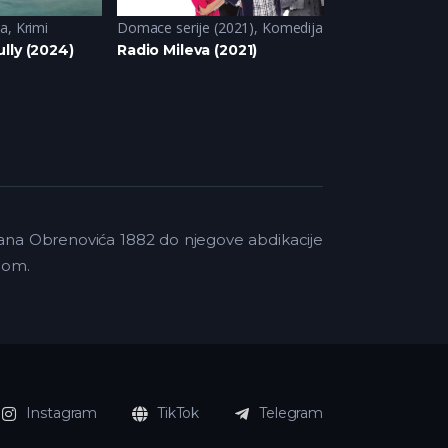
ja
,
Krimi
Domace serije (2021)
,
Komedija
Drama
,
Komedij
lly (2024)
Radio Mileva (2021)
The Sex Lives 
Milana Obrenovića 1882 do njegove abdikacije
icom.
Instagram
TikTok
Telegram