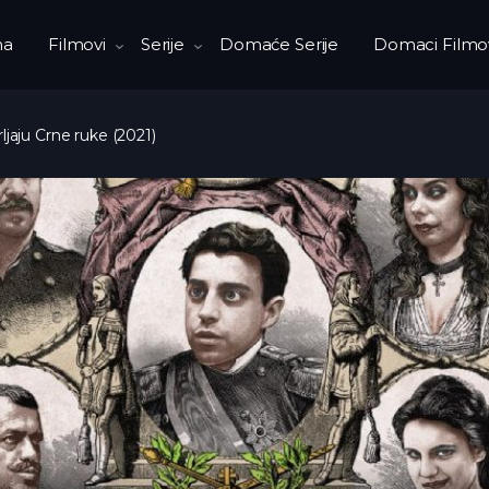
na
Filmovi
Serije
Domaće Serije
Domaci Filmo
ljaju Crne ruke (2021)