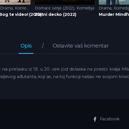
Drama
,
Komedija
Domace serije (2022)
,
Komedija
Drama
,
Komedi
og te video! (2012)
Zlatni decko (2022)
Murder Mindfu
Opis
Ostavite vaš komentar
ije na prelasku iz 19. u 20. vek (od dolaska na presto kralja 
raljevog ađutanta, koji se, na toj funkciji našao ne svojom kriv
Facebook