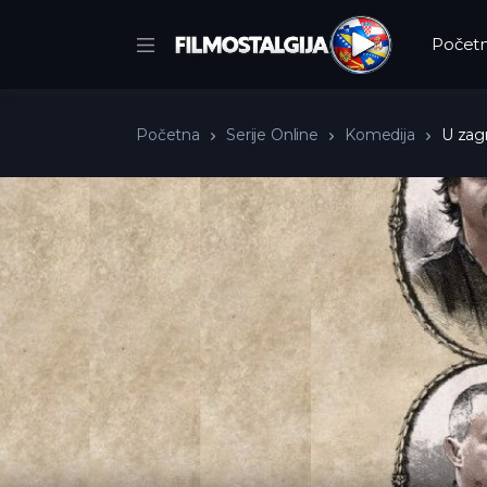
Počet
Početna
Serije Online
Komedija
U zagr