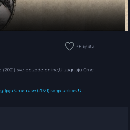
+ Playlistu
ke (2021) sve epizode online,U zagrljaju Crne
grljaju Crne ruke (2021) serija online
,
U