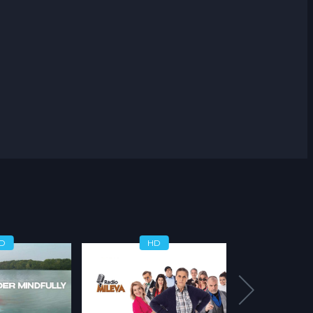
D
HD
H