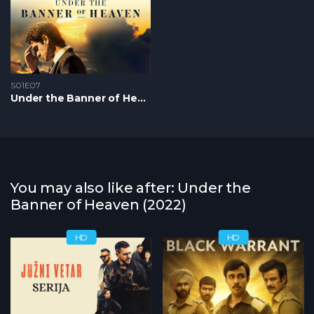
S01E07
Under the Banner of Heaven S1 – Epizoda 07
You may also like after: Under the
Banner of Heaven (2022)
HD
HD