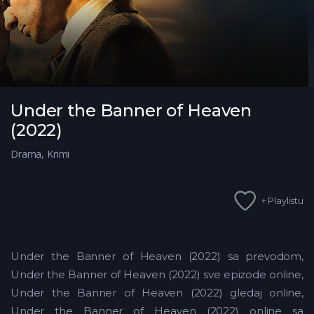
Under the Banner of Heaven
(2022)
Drama
,
Krimi
+ Playlistu
Under the Banner of Heaven (2022) sa prevodom,
Under the Banner of Heaven (2022) sve epizode online,
Under the Banner of Heaven (2022) gledaj online,
Under the Banner of Heaven (2022) online sa