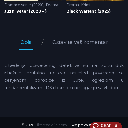
Domace serije (2020)
,
Drama
,
Krimi
Drama
,
Triler
,
Krimi
Juzni vetar (2020 – )
Black Warrant (2025)
Opis
Ostavite vaš komentar
Ubeđenja posvećenog detektiva su na ispitu dok
istražuje brutalno ubistvo naizgled povezano sa
cenjenom porodice iz Jute, ogrezlom u
fundamentalizam LDS i burnom neslaganju sa vladom…
© 2026
Filmostalgija.com
– Sva prava zadržana.
CHAT