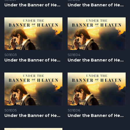
Under the Banner of Heaven S1 – Epizoda 01
Under the Banner of Heaven S1 – Epizoda 02
S01E03
S01E04
Under the Banner of Heaven S1 – Epizoda 03
Under the Banner of Heaven S1 – Epizoda 04
S01E05
S01E06
Under the Banner of Heaven S1 – Epizoda 05
Under the Banner of Heaven S1 – Epizoda 06