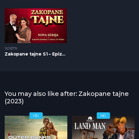
S01E79
Zakopane tajne S1 – Epizoda 79
You may also like after: Zakopane tajne
(2023)
HD
HD