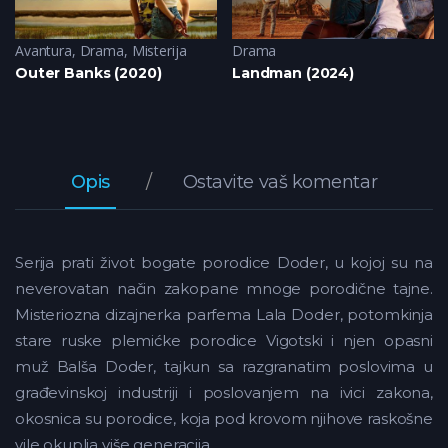
Avantura
,
Drama
,
Misterija
Drama
Outer Banks (2020)
Landman (2024)
Opis
Ostavite vaš komentar
Serija prati život bogate porodice Doder, u kojoj su na
neverovatan način zakopane mnoge porodične tajne.
Misteriozna dizajnerka parfema Lala Doder, potomkinja
stare ruske plemićke porodice Vigotski i njen opasni
muž Balša Doder, tajkun sa razgranatim poslovima u
građevinskoj industriji i poslovanjem na ivici zakona,
okosnica su porodice, koja pod krovom njihove raskošne
vile okuplja više generacija.