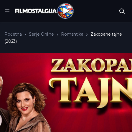
Početna
Serije Online
Romantika
Zakopane tajne
(2023)