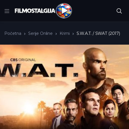
Početna
Serije Online
Krimi
S.W.A.T. / SWAT (2017)