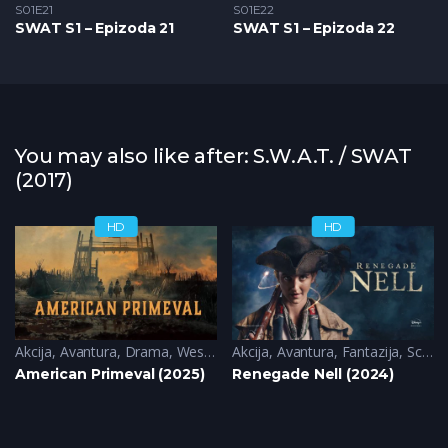
S01E21
S01E22
SWAT S1 – Epizoda 21
SWAT S1 – Epizoda 22
You may also like after: S.W.A.T. / SWAT
(2017)
HD
HD
Akcija
,
Avantura
,
Drama
,
Western
Akcija
,
Avantura
,
Fantazija
,
Sci-Fi
American Primeval (2025)
Renegade Nell (2024)