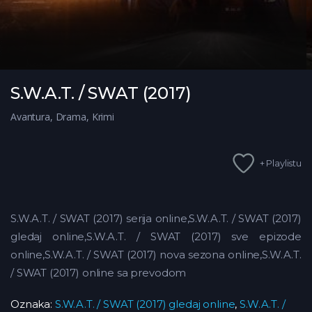
S.W.A.T. / SWAT (2017)
Avantura
,
Drama
,
Krimi
+ Playlistu
S.W.A.T. / SWAT (2017) serija online,S.W.A.T. / SWAT (2017)
gledaj online,S.W.A.T. / SWAT (2017) sve epizode
online,S.W.A.T. / SWAT (2017) nova sezona online,S.W.A.T.
/ SWAT (2017) online sa prevodom
Oznaka:
S.W.A.T. / SWAT (2017) gledaj online
,
S.W.A.T. /