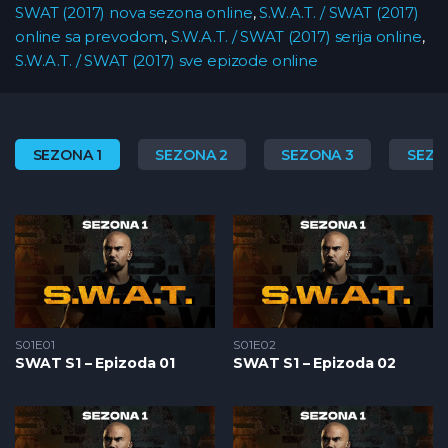
SWAT (2017) nova sezona online
,
S.W.A.T. / SWAT (2017)
online sa prevodom
,
S.W.A.T. / SWAT (2017) serija online
,
S.W.A.T. / SWAT (2017) sve epizode online
SEZONA 1
SEZONA 2
SEZONA 3
SEZO
S01E01
S01E02
SWAT S1 – Epizoda 01
SWAT S1 – Epizoda 02