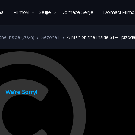
na
Filmovi
Serije
Domaće Serije
Domaci Filmo
he Inside (2024)
Sezona 1
A Man on the Inside S1 – Epizod