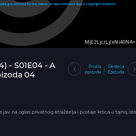
4) - S01E04 - A
Prošla
Sledeća
epizoda
Epizoda
pizoda 04
avi na oglas privatnog istražitelja i postaje krtica u tajnoj istr