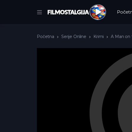
Počet
Početna
Serije Online
Krimi
A Man on t