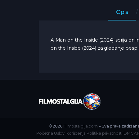
Opis
A Man on the Inside (2024) serija onl
on the Inside (2024) za gledanje besp
© 2026
Filmostalgija.com
– Sva prava zadržana
Početna
Uslovi korištenja
Politika privatnosti
DMCA