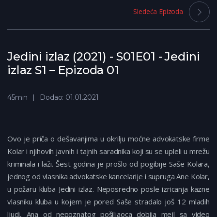
Sledeća Epizoda
Jedini izlaz (2021) - S01E01 - Jedini
izlaz S1 – Epizoda 01
45min
Dodao: 01.01.2021
Ovo je priča o dešavanjima u okrilju moćne advokatske firme
Kolar i njihovih javnih i tajnih saradnika koji su se upleli u mrežu
kriminala i laži. Šest godina je prošlo od pogibije Saše Kolara,
jednog od vlasnika advokatske kancelarije i supruga Ane Kolar,
u požaru kluba Jedini izlaz. Neposredno posle izricanja kazne
vlasniku kluba u kojem je pored Saše stradalo još 12 mladih
ljudi, Ana od nepoznatog pošiljaoca dobija mejl sa video