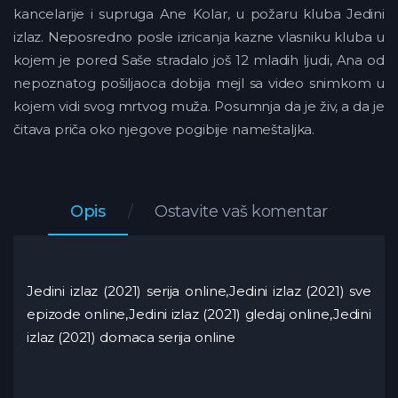
kancelarije i supruga Ane Kolar, u požaru kluba Jedini
izlaz. Neposredno posle izricanja kazne vlasniku kluba u
kojem je pored Saše stradalo još 12 mladih ljudi, Ana od
nepoznatog pošiljaoca dobija mejl sa video snimkom u
kojem vidi svog mrtvog muža. Posumnja da je živ, a da je
čitava priča oko njegove pogibije nameštaljka.
Opis
Ostavite vaš komentar
Jedini izlaz (2021) serija online,Jedini izlaz (2021) sve
epizode online,Jedini izlaz (2021) gledaj online,Jedini
izlaz (2021) domaca serija online