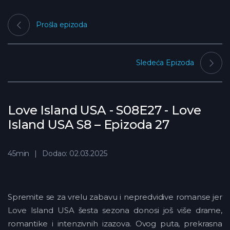
Prošla epizoda
Sledeća Epizoda
Love Island USA - S08E27 - Love
Island USA S8 – Epizoda 27
45min
Dodao: 02.03.2025
Spremite se za vrelu zabavu i nepredvidive romanse jer
Love Island USA šesta sezona donosi još više drame,
romantike i intenzivnih izazova. Ovog puta, prekrasna