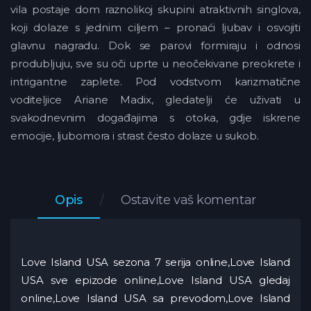
vila postaje dom raznolikoj skupini atraktivnih singlova,
koji dolaze s jednim ciljem – pronaći ljubav i osvojiti
glavnu nagradu. Dok se parovi formiraju i odnosi
produbljuju, sve su oči uprte u neočekivane preokrete i
intrigantne zaplete. Pod vodstvom karizmatične
voditeljice Ariane Madix, gledatelji će uživati u
svakodnevnim događajima s otoka, gdje iskrene
emocije, ljubomora i strast često dolaze u sukob.
Opis
Ostavite vaš komentar
Love Island USA sezona 7 serija online,Love Island
USA sve epizode online,Love Island USA gledaj
online,Love Island USA sa prevodom,Love Island