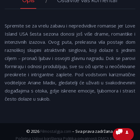
Opis
Ostavite vaš komentar
Spremite se za vrelu zabavu i nepredvidive romanse jer Love
Island USA šesta sezona donosi još više drame, romantike i
intenzivnih izazova. Ovog puta, prekrasna vila postaje dom
raznolikoj skupini atraktivnih singlova, koji dolaze s jednim
ciljem – pronaći ljubav i osvojiti glavnu nagradu. Dok se parovi
formiraju i odnosi produbljuju, sve su oči uprte u neočekivane
preokrete i intrigantne zaplete. Pod vodstvom karizmatične
voditeljice Ariane Madix, gledatelji će uživati u svakodnevnim
događajima s otoka, gdje iskrene emocije, ljubomora i strast
često dolaze u sukob.
© 2026
Filmostalgija.com
– Sva prava zadržana.
Početna
Uslovi korištenja
Politika privatnosti
DMCA
Kontakt