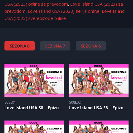
USA (2023) online sa prevodom
,
Love Island USA (2023) sa
prevodom
,
Love Island USA (2023) serija online
,
Love Island
USA (2023) sve epizode online
SEZONA 8
SEZONA 7
SEZONA 6
S08E01
S08E02
Love Island USA S8 – Epizoda 01
Love Island USA S8 – Epizoda 02