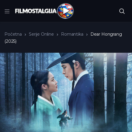
Početna
Serije Online
Romantika
Dear Hongrang
(2025)