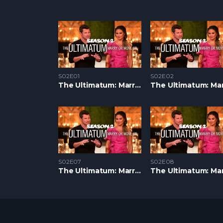
S02E01
S02E02
The Ultimatum: Marry or Move On S2 – Epizoda 01
S02E07
S02E08
The Ultimatum: Marry or Move On S2 – Epizoda 07