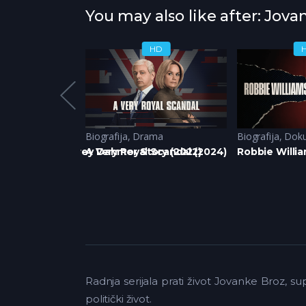
You may also like after: Jova
HD
HD
ma
,
Krimi
Biografija
,
Drama
Biografija
,
Dok
ster: The Jeffrey Dahmer Story (2022)
A Very Royal Scandal (2024)
Robbie Willia
Radnja serijala prati život Jovanke Broz, s
politički život.