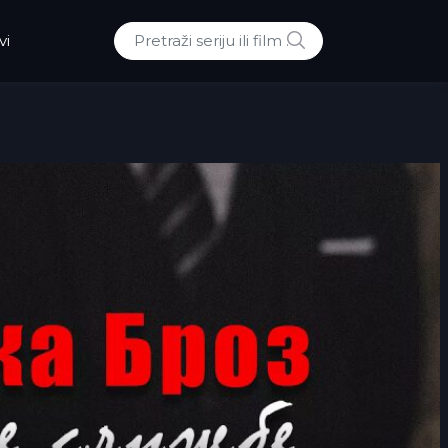
POTRAZI
vi
Traži: