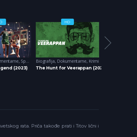
D
HD
H
mentarne
,
Sport
Biografija
,
Dokumentarne
,
Krimi
Biografija
,
Doku
Legend (2023)
The Hunt for Veerappan (2023)
The Trust: A 
kog rata. Priča takođe prati i Titov lični i