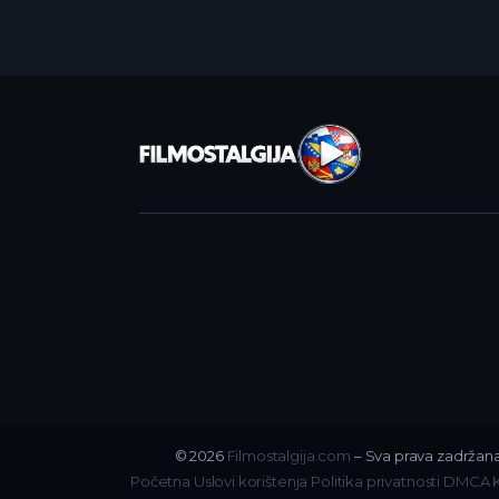
© 2026
Filmostalgija.com
– Sva prava zadržana
Početna
Uslovi korištenja
Politika privatnosti
DMCA