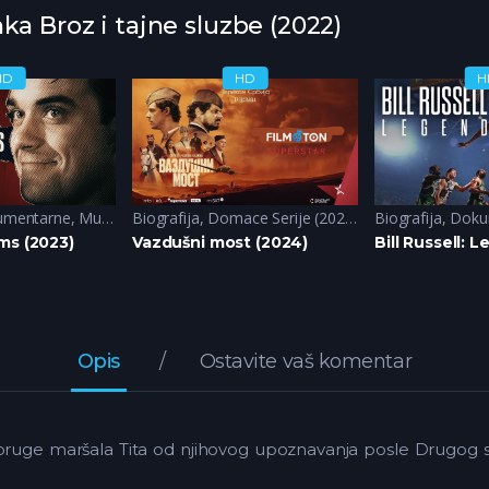
nka Broz i tajne sluzbe (2022)
HD
HD
H
umentarne
,
Muzicke
Biografija
,
Domace Serije (2024)
,
Drama
Biografija
,
Doku
ms (2023)
Vazdušni most (2024)
Bill Russell: 
Opis
Ostavite vaš komentar
upruge maršala Tita od njihovog upoznavanja posle Drugog svets