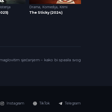
sterija
Drama
,
Komedija
,
Krimi
Domace serije (
2025)
The Sticky (2024)
Besa (2018)
 maglovitim sjećanjem – kako bi spasila svog
Instagram
TikTok
Telegram