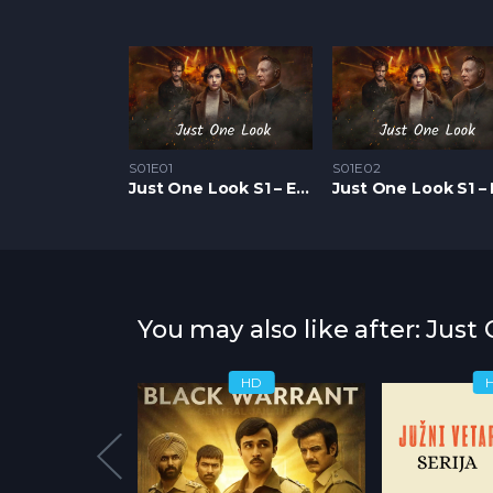
S01E01
S01E02
Just One Look S1 – Epizoda 01
You may also like after: Just
HD
HD