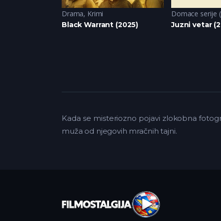
a
,
Drama
,
Krimi
Drama
,
Krimi
Domace serije 
 (2024)
Black Warrant (2025)
Juzni vetar (2
Kada se misteriozno pojavi zlokobna fotogra
muža od njegovih mračnih tajni.