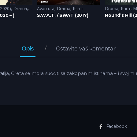
(2020)
,
Drama
,
Krimi
Avantura
,
Triler
,
Drama
,
Krimi
Drama
,
Krimi
,
Mi
020 – )
S.W.A.T. / SWAT (2017)
Hound’s Hill (
Opis
Ostavite vaš komentar
fija, Greta se mora suočiti sa zakopanim istinama – i svojim
Facebook