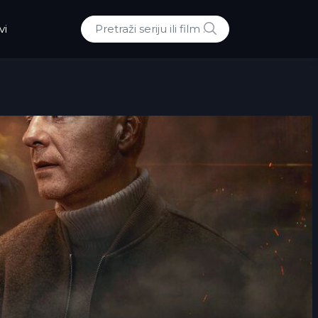
POTRAZI
vi
Traži: