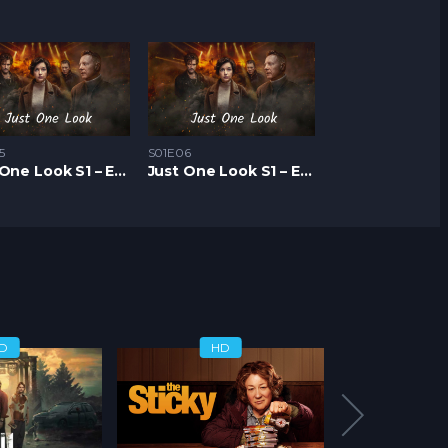
5
S01E06
Just One Look S1 – Epizoda 05
Just One Look S1 – Epizoda 06
D
HD
H