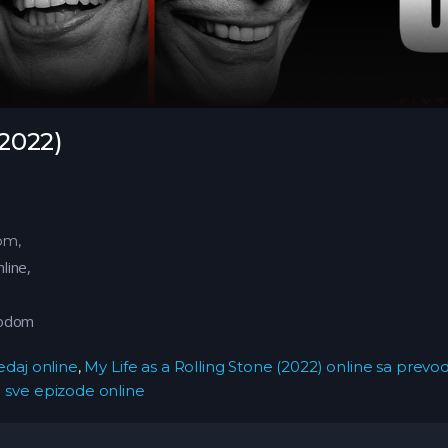
(2022)
om,
line,
vodom
edaj online
,
My Life as a Rolling Stone (2022) online sa prev
) sve epizode online