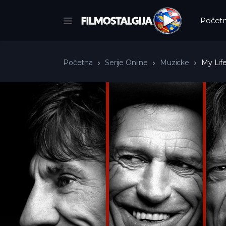
Počet
Početna
Serije Online
Muzicke
My Life