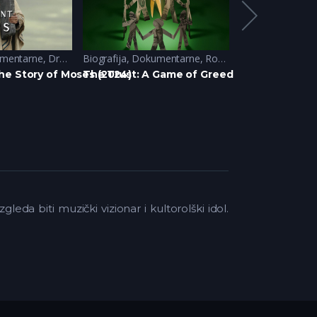
mentarne
,
Drama
Biografija
,
Dokumentarne
,
Romantika
Biografija
,
Dram
he Story of Moses (2024)
The Trust: A Game of Greed (2024)
Burning Body 
a biti muzički vizionar i kultorolški idol.