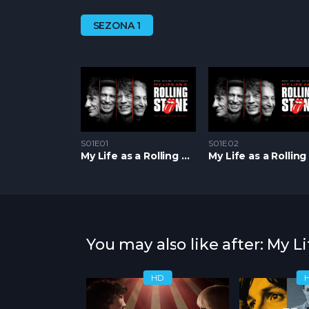
SEZONA 1
S01E01
S01E02
My Life as a Rolling Stone S1 – Epizoda 01
You may also like after: My Li
HD
HD