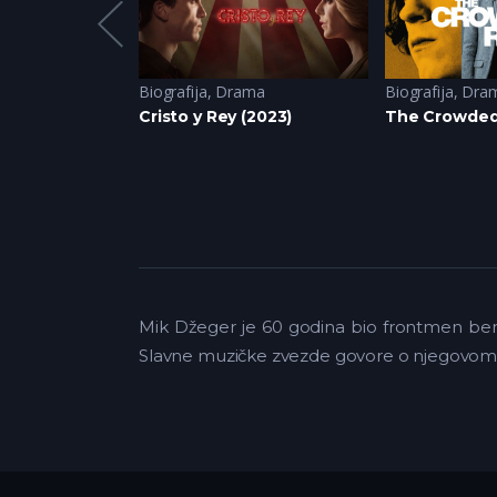
ma
,
Historija
Biografija
,
Drama
Biografija
,
Dra
 (2023)
Cristo y Rey (2023)
The Crowded
Mik Džeger je 60 godina bio frontmen benda
Slavne muzičke zvezde govore o njegovom 