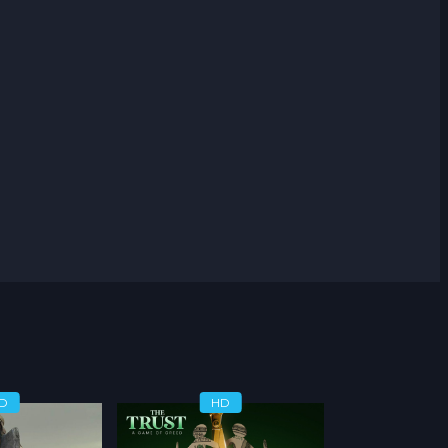
D
HD
H