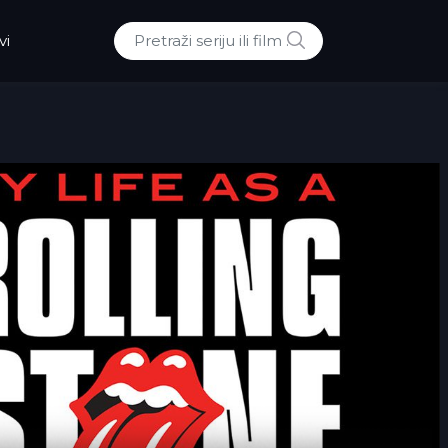
POTRAZI
vi
Traži: