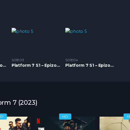
S01E03
S01E04
Platform 7 S1 – Epizoda 02
Platform 7 S1 – Epizoda 03
Platform 7 S1 – Epizoda 04
orm 7 (2023)
HD
HD
H