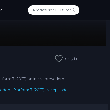
POTRAZI
vi
Traži:
+ Playlistu
latform 7 (2023) online sa prevodom
evodom
,
Platform 7 (2023) sve epizode