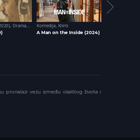
2020)
,
Drama
,
Krimi
Komedija
,
Misterija
,
Krimi
Domace Serije (
)
A Man on the Inside (2024)
Sablja (2024)
u pronalazi vezu između vlastitog života i