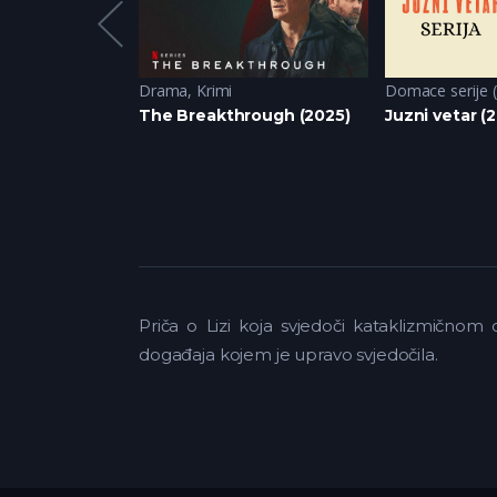
Drama
,
Krimi
Domace serije 
nd (2024)
The Breakthrough (2025)
Juzni vetar (2
Priča o Lizi koja svjedoči kataklizmičnom
događaja kojem je upravo svjedočila.