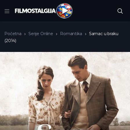
Početna
Serije Online
Romantika
Samac u braku
(2014)