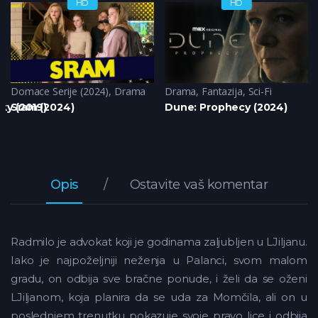
HD
HD
Domace Serije (2024)
,
Drama
Drama
,
Fantazija
,
Sci-Fi
ky (2019)
Sram (2024)
Dune: Prophecy (2024)
Opis
Ostavite vaš komentar
Radmilo je advokat koji je godinama zaljubljen u LJiljanu.
Iako je najpoželjniji neženja u Palanci, svom malom
gradu, on odbija sve bračne ponude, i želi da se oženi
LJiljanom, koja planira da se uda za Momčila, ali on u
poslednjem trenutku pokazuje svoje pravo lice i odbija