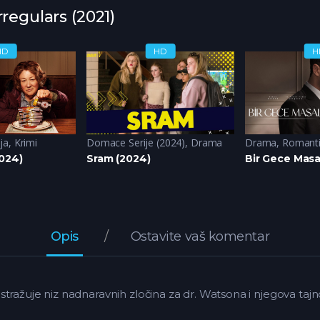
rregulars (2021)
HD
HD
H
ja
,
Krimi
Domace Serije (2024)
,
Drama
Drama
,
Romant
2024)
Sram (2024)
Bir Gece Masal
Opis
Ostavite vaš komentar
tražuje niz nadnaravnih zločina za dr. Watsona i njegova taj