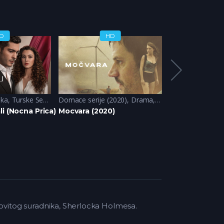
D
HD
H
ika
,
Turske Serije
Domace serije (2020)
,
Drama
,
Krimi
Drama
,
Misterija
,
Fantazij
i (Nocna Prica)
Mocvara (2020)
Dune: Prophec
novitog suradnika, Sherlocka Holmesa.