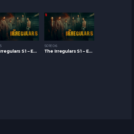
5
S01E06
The Irregulars S1 – Epizoda 05
The Irregulars S1 – Epizoda 06