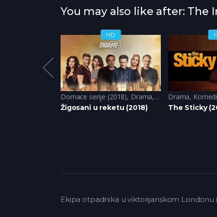
You may also like after: The I
HD
HD
Domace serije (2018)
,
Drama
,
Komedija
Drama
,
Komedi
24)
Žigosani u reketu (2018)
The Sticky (
Ekipa otpadnika u viktorijanskom Londonu is