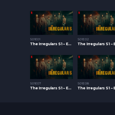
S01E01
S01E02
The Irregulars S1 – Epizoda 01
S01E07
S01E08
The Irregulars S1 – Epizoda 07