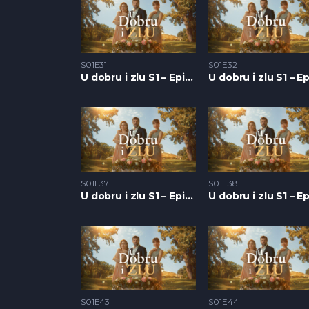
S01E31
S01E32
U dobru i zlu S1 – Epizoda 31
S01E37
S01E38
U dobru i zlu S1 – Epizoda 37
S01E43
S01E44