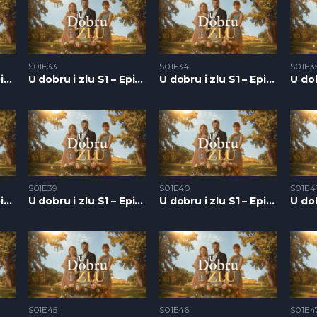
S01E33
S01E34
S01E3
U dobru i zlu S1 – Epizoda 32
U dobru i zlu S1 – Epizoda 33
U dobru i zlu S1 – Epizoda 34
S01E39
S01E40
S01E4
U dobru i zlu S1 – Epizoda 38
U dobru i zlu S1 – Epizoda 39
U dobru i zlu S1 – Epizoda 40
S01E45
S01E46
S01E4