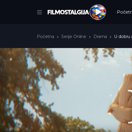
Počet
Početna
Serije Online
Drama
U dobru i