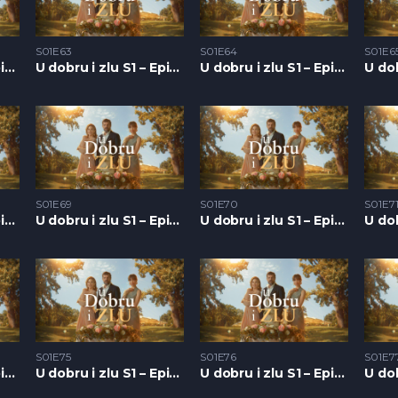
S01E63
S01E64
S01E6
U dobru i zlu S1 – Epizoda 62
U dobru i zlu S1 – Epizoda 63
U dobru i zlu S1 – Epizoda 64
S01E69
S01E70
S01E7
U dobru i zlu S1 – Epizoda 68
U dobru i zlu S1 – Epizoda 69
U dobru i zlu S1 – Epizoda 70
S01E75
S01E76
S01E7
U dobru i zlu S1 – Epizoda 74
U dobru i zlu S1 – Epizoda 75
U dobru i zlu S1 – Epizoda 76