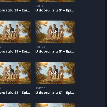
7
S01E18
U dobru i zlu S1 – Epizoda 17
U dobru i zlu S1 – Epizoda 18
3
S01E24
U dobru i zlu S1 – Epizoda 23
U dobru i zlu S1 – Epizoda 24
9
S01E30
U dobru i zlu S1 – Epizoda 29
U dobru i zlu S1 – Epizoda 30