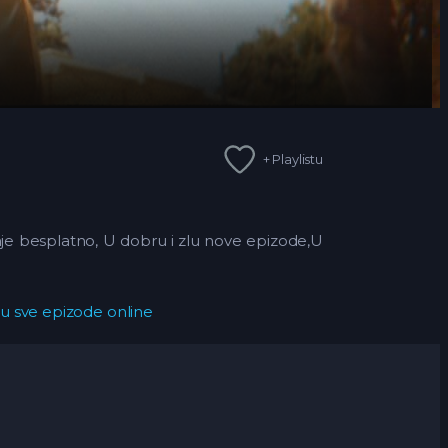
+ Playlistu
anje besplatno, U dobru i zlu nove epizode,U
lu sve epizode online