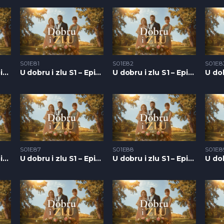
S01E81
S01E82
S01E8
U dobru i zlu S1 – Epizoda 80
U dobru i zlu S1 – Epizoda 81
U dobru i zlu S1 – Epizoda 82
S01E87
S01E88
S01E8
U dobru i zlu S1 – Epizoda 86
U dobru i zlu S1 – Epizoda 87
U dobru i zlu S1 – Epizoda 88