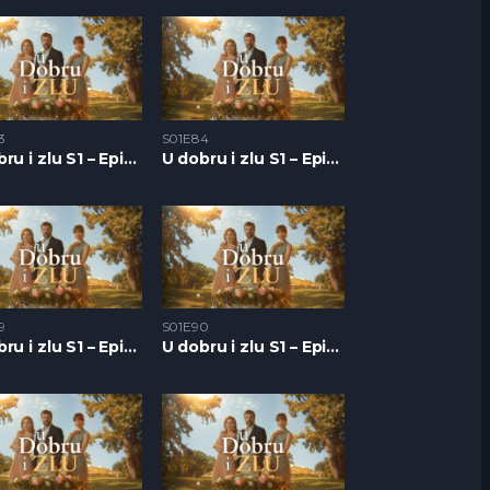
3
S01E84
U dobru i zlu S1 – Epizoda 83
U dobru i zlu S1 – Epizoda 84
9
S01E90
U dobru i zlu S1 – Epizoda 89
U dobru i zlu S1 – Epizoda 90