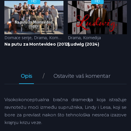
HD
HD
Domace serije
,
Komedija
,
,
Sci-Fi
Drama
,
Komedija
Drama
,
Komedija
Na putu za Montevideo (2012)
Ludwig (2024)
Opis
Ostavite vaš komentar
Visokokonceptualna bračna dramedija koja istražuje
ravnotežu moći između supružnika, Lindy i Lesa, koji se
bore za prevlast nakon što tehnološka nesreća izazove
krajnju krizu veze.