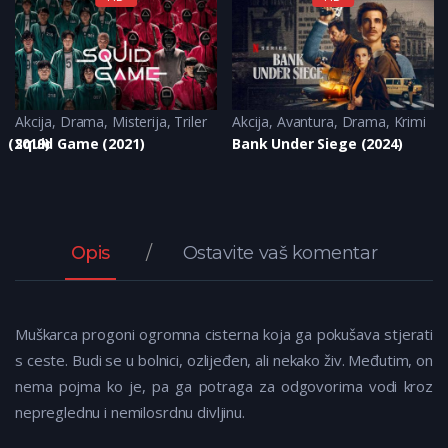
Akcija
,
Drama
,
Misterija
,
Triler
Akcija
,
Avantura
,
Drama
,
Krimi
y (2019)
Squid Game (2021)
Bank Under Siege (2024)
Opis
Ostavite vaš komentar
Muškarca progoni ogromna cisterna koja ga pokušava stjerati
s ceste. Budi se u bolnici, ozlijeđen, ali nekako živ. Međutim, on
nema pojma ko je, pa ga potraga za odgovorima vodi kroz
nepreglednu i nemilosrdnu divljinu.