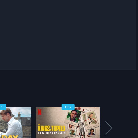
D
HD
H