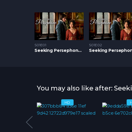
S01E01
S01E02
Seeking Persephone S1 – Epizoda 01
You may also like after: See
HD
HD