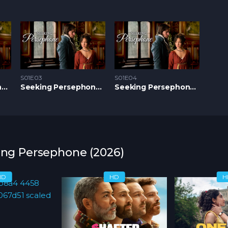
S01E03
S01E04
Seeking Persephone S1 – Epizoda 02
Seeking Persephone S1 – Epizoda 03
Seeking Persephone S1 – Epizoda 04
king Persephone (2026)
HD
HD
H