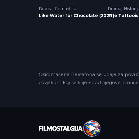
ija
,
Romantika
Drama
,
Romantika
Drama
,
Historij
ow (2023)
Like Water for Chocolate (2024)
The Tattoois
Osiromašena Persefona se udaje za povuče
čovjekom koji se krije ispod njegove izmučene