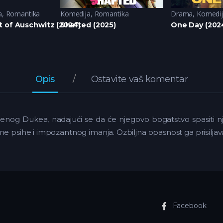
a
,
Romantika
Komedija
,
Romantika
Drama
,
Komedi
t of Auschwitz (2024)
Shafted (2025)
One Day (202
Opis
Ostavite vaš komentar
nog Dukea, nadajući se da će njegovo bogatstvo spasiti 
 psihe i impozantnog imanja. Ozbiljna opasnost ga prisiljava da 
Facebook