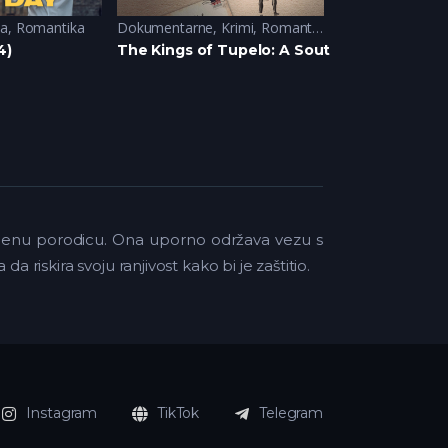
ja
,
Romantika
Dokumentarne
,
Krimi
,
Romantika
Domace serije
,
4)
The Kings of Tupelo: A Southern Crime Sag
Larin izbor (20
njenu porodicu. Ona uporno održava vezu s
riskira svoju ranjivost kako bi je zaštitio.
Instagram
TikTok
Telegram