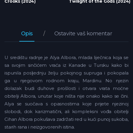
Crooks (2024)
Twilight of the Gods (2024)
Opis
Ostavite vaš komentar
U središtu radnje je Alya Albora, mlada liječnica koja se
sa svojim sinčićem vraća iz Kanade u Tursku kako bi
ispunila posljednju želju pokojnog supruga i pokopala
ga u njegovom rodnom kraju, Mardinu. No njezin
dolazak budi duhove prošlosti i otvara vrata moćne
obitelji Albora, unutar koje ništa nije onako kako se čini.
Alya se suočava s opasnostima koje prijete njezinoj
slobodi, dok karizmatični, ali kompleksni vođa obitelji
Cihan Albora pokušava zadržati red u kući punoj sukoba,
starih rana i neizgovorenih istina.