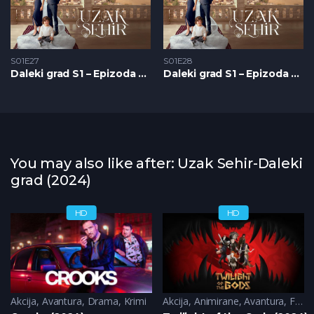
S01E27
S01E28
Daleki grad S1 – Epizoda 27
Daleki grad S1 – Epizoda 28
You may also like after: Uzak Sehir-Daleki
grad (2024)
HD
HD
Akcija
,
Avantura
,
Drama
,
Krimi
Akcija
,
Animirane
,
Avantura
,
Fantazija