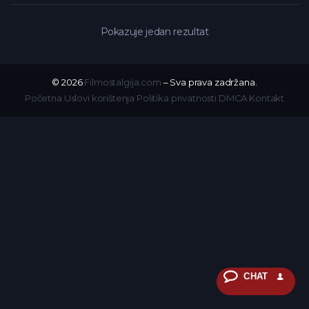
Pokazuje jedan rezultat
© 2026
Filmostalgija.com
– Sva prava zadržana.
Početna
Uslovi korištenja
Politika privatnosti
DMCA
Kontakt
CHAT