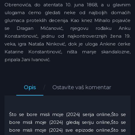
Obrenovića, do atentata 10. juna 1868, a u glavnim
ulogama ćemo gledati neke od najboljih domaćih
glumaca proteklih decenija. Kao knez Mihailo pojaviće
se Dragan Mićanović, njegovu rođaku Anku
Konstantinović, jednu od najkontroverznijih žena 19.
veka, igra Nataša Ninković, dok je uloga Ankine ćerke
Katarine Konstantinović, ništa manje skandalozne,
pripala Jani Ivanović.
Opis
Ostavite vaš komentar
Što se bore misli moje (2024) serija online,Što se
bore misli moje (2024) gledaj seriju online,Što se
bore misli moje (2024) sve epizode online,Što se