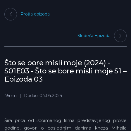
Prošla epizoda
Sledeća Epizoda
Što se bore misli moje (2024) -
S01E03 - Što se bore misli moje S1 –
Epizoda 03
45min
Dodao: 04.04.2024
Šira priča od istoimenog filma predstavljenog prošle
godine, govori o poslednjim danima kneza Mihaila