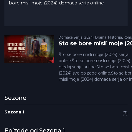
bore misli moje (2024) domaca serija online
Domace Serije (2024)
,
Drama
,
Historija
,
Roma
Što se bore misli moje (2
Što se bore misli moje (2024) serija
online,Što se bore misli moje (2024)
gledaj seriju online,Što se bore misli
(2024) sve epizode online,Što se bo
misli moje (2024) domaca serija onli
Sezone
Sezona 1
7
Epizode od Sezona 1