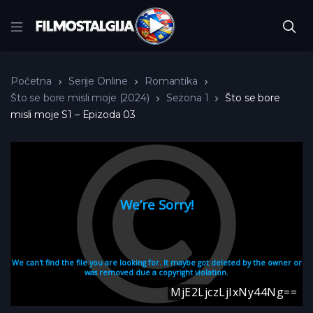
Početna
Serije Online
Romantika
Što se bore misli moje (2024)
Sezona 1
Što se bore
misli moje S1 – Epizoda 03