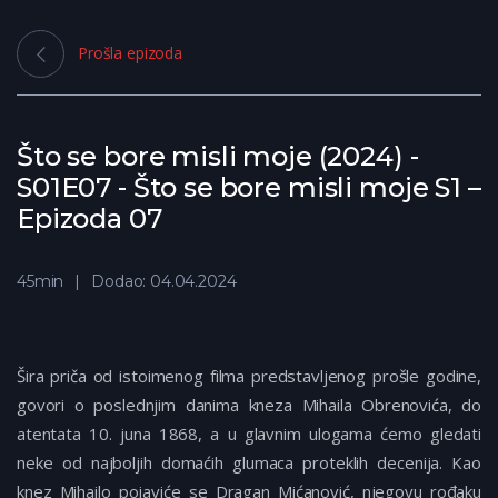
Prošla epizoda
Što se bore misli moje (2024) -
S01E07 - Što se bore misli moje S1 –
Epizoda 07
45min
Dodao: 04.04.2024
Šira priča od istoimenog filma predstavljenog prošle godine,
govori o poslednjim danima kneza Mihaila Obrenovića, do
atentata 10. juna 1868, a u glavnim ulogama ćemo gledati
neke od najboljih domaćih glumaca proteklih decenija. Kao
knez Mihailo pojaviće se Dragan Mićanović, njegovu rođaku