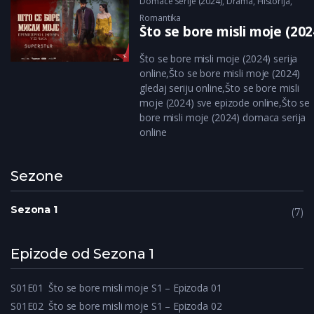
Domace Serije (2024)
,
Drama
,
Historija
,
Romantika
Što se bore misli moje (202
Što se bore misli moje (2024) serija
online,Što se bore misli moje (2024)
gledaj seriju online,Što se bore misli
moje (2024) sve epizode online,Što se
bore misli moje (2024) domaca serija
online
Sezone
Sezona 1
7
Epizode od Sezona 1
S01E01
Što se bore misli moje S1 – Epizoda 01
S01E02
Što se bore misli moje S1 – Epizoda 02