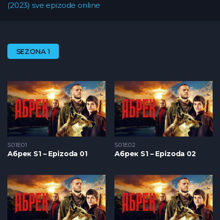
(2023) sve epizode online
SEZONA 1
S01E01
S01E02
Абрек S1 – Epizoda 01
Абрек S1 – Epizoda 02