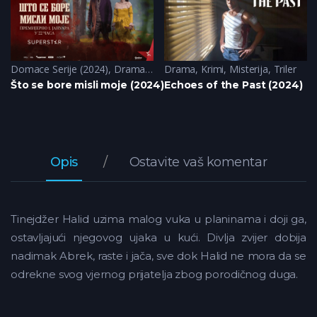
Domace Serije (2024)
,
Drama
,
Historija
Drama
,
Romantika
,
Krimi
,
Misterija
,
Triler
Što se bore misli moje (2024)
Echoes of the Past (2024)
Opis
Ostavite vaš komentar
Tinejdžer Halid uzima malog vuka u planinama i doji ga,
ostavljajući njegovog ujaka u kući. Divlja zvijer dobija
nadimak Abrek, raste i jača, sve dok Halid ne mora da se
odrekne svog vjernog prijatelja zbog porodičnog duga.