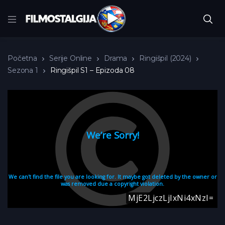
Početna
Serije Online
Drama
Ringišpil (2024)
Sezona 1
Ringišpil S1 – Epizoda 08