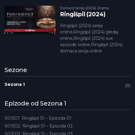
Domace Serije (2024)
,
Drama
Ringišpil (2024)
Ringišpil (2024) serija
online,Ringišpil (2024) gledaj
online,Ringišpil (2024) sve
epizode online,Ringišpil (2024)
domaca serija online
Sezone
Sezona 1
8
Epizode od Sezona 1
S01E01
Ringišpil S1 – Epizoda 01
S01E02
Ringišpil S1 – Epizoda 02
S01E03
Ringišpil S1 – Epizoda 03