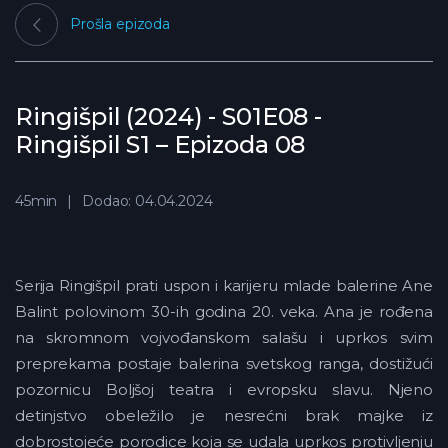
Prošla epizoda
Ringišpil (2024) - S01E08 -
Ringišpil S1 – Epizoda 08
45min
Dodao: 04.04.2024
Serija Ringišpil prati uspon i karijeru mlade balerine Ane
Balint polovinom 30-ih godina 20. veka. Ana je rođena
na skromnom vojvođanskom salašu i uprkos svim
preprekama postaje balerina svetskog ranga, dostižući
pozornicu Boljšoj teatra i evropsku slavu. Njeno
detinjstvo obeležilo je nesrećni brak majke iz
dobrostojeće porodice koja se udala uprkos protivljenju