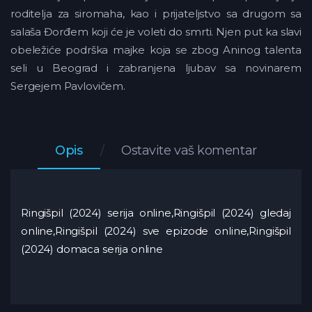
roditelja za siromaha, kao i prijateljstvo sa drugom sa
salaša Đorđem koji će je voleti do smrti. Njen put ka slavi
obeležiće podrška majke koja se zbog Aninog talenta
seli u Beograd i zabranjena ljubav sa novinarem
Sergejem Pavlovičem.
Opis
Ostavite vaš komentar
Ringišpil (2024) serija online,Ringišpil (2024) gledaj
online,Ringišpil (2024) sve epizode online,Ringišpil
(2024) domaca serija online