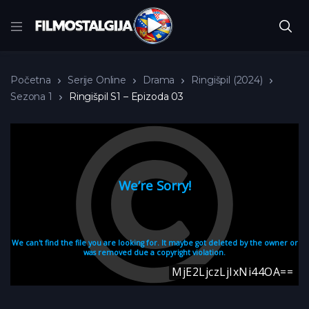
Početna
Serije Online
Drama
Ringišpil (2024)
Sezona 1
Ringišpil S1 – Epizoda 03