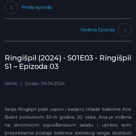
Prošla epizoda
Sledeća Epizoda
Ringišpil (2024) - S01E03 - Ringišpil
S1 – Epizoda 03
45min
Dodao: 04.04.2024
Serija Ringišpil prati uspon i karijeru mlade balerine Ane
Balint polovinom 30-ih godina 20. veka. Ana je rođena
na skromnom vojvođanskom salašu i uprkos svim
preprekama postaje balerina svetskog ranga, dostižući