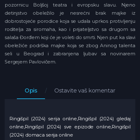
pozornicu Boljšoj teatra i evropsku slavu. Njeno
detinjstvo obeležilo je nesrećni brak majke iz
dobrostojeće porodice koja se udala uprkos protivljenju
roditelja za siromaha, kao i prijateljstvo sa drugom sa
salaša Đorđem koji će je voleti do smrti. Njen put ka slavi
obeležiće podrška majke koja se zbog Aninog talenta
seli u Beograd i zabranjena ljubav sa novinarem
Sergejem Pavlovičem.
Opis
Ostavite vaš komentar
Ringišpil (2024) serija online,Ringišpil (2024) gledaj
online,Ringišpil (2024) sve epizode online,Ringišpil
(2024) domaca serija online