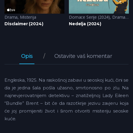
Drama
,
Misterija
Domace Serije (2024)
,
Drama
,
Mu
Disclaimer (2024)
Nedelja (2024)
Opis
Ostavite vaš komentar
Engleska, 1925. Na raskošnoj zabavi u seoskoj kući, čini se
da je jedna šala pošla užasno, smrtonosno po zlu. Na
najnevjerovatnijem detektivu – znatiželjnoj Lady Eileen
“Bundle” Brent – bit će da razotkrije jezivu zavjeru koja
će joj promijeniti život i širom otvoriti misteriju seoske
kuće.