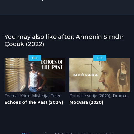
You may also like after: Annenin Sırrıdır
Çocuk (2022)
HD
HD
Drama
,
Krimi
,
Misterija
,
Triler
Domace serije (2020)
,
Drama
,
Kr
Echoes of the Past (2024)
Mocvara (2020)