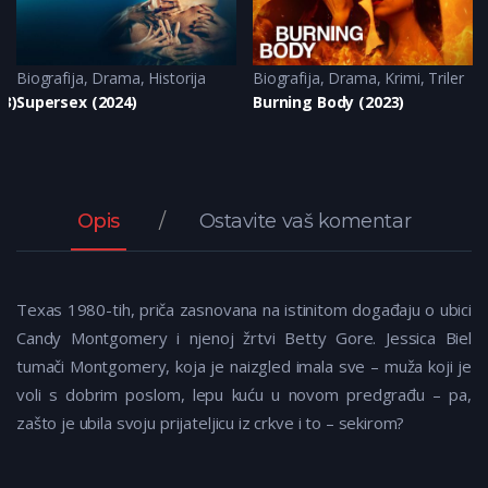
Biografija
,
Drama
,
Historija
Biografija
,
Drama
,
Krimi
,
Triler
23)
Supersex (2024)
Burning Body (2023)
Opis
Ostavite vaš komentar
Texas 1980-tih, priča zasnovana na istinitom događaju o ubici
Candy Montgomery i njenoj žrtvi Betty Gore. Jessica Biel
tumači Montgomery, koja je naizgled imala sve – muža koji je
voli s dobrim poslom, lepu kuću u novom predgrađu – pa,
zašto je ubila svoju prijateljicu iz crkve i to – sekirom?