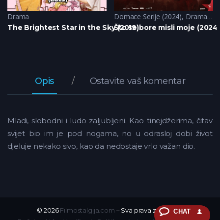
Drama
Domace Serije (2024)
,
Drama
,
His
The Brightest Star in the Sky (2019)
Što se bore misli moje (2024
Opis
Ostavite vaš komentar
Mladi, slobodni i ludo zaljubljeni. Kao tinejdžerima, čitav
svijet bio im je pod nogama, no u odrasloj dobi život
djeluje nekako sivo, kao da nedostaje vrlo važan dio.
© 2026
Filmostalgija.com
– Sva prava zadržana.
CHAT