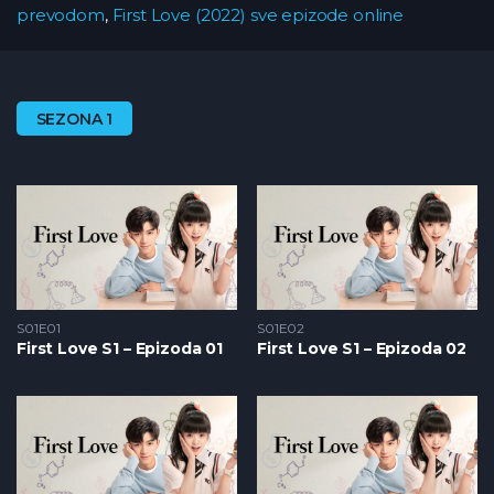
prevodom
,
First Love (2022) sve epizode online
SEZONA 1
S01E01
S01E02
First Love S1 – Epizoda 01
First Love S1 – Epizoda 02