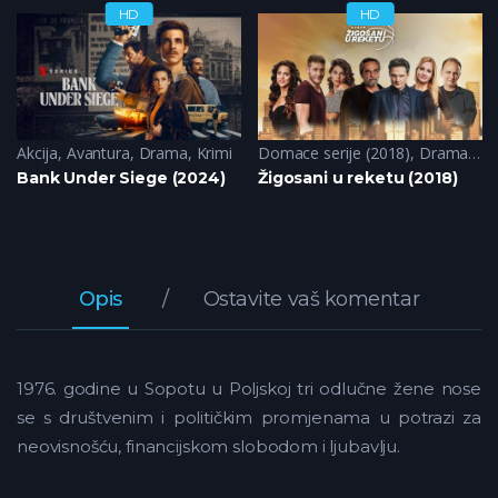
HD
HD
Akcija
,
Avantura
,
Drama
,
Krimi
Domace serije (2018)
,
Drama
,
Ko
Bank Under Siege (2024)
Žigosani u reketu (2018)
Opis
Ostavite vaš komentar
1976. godine u Sopotu u Poljskoj tri odlučne žene nose
se s društvenim i političkim promjenama u potrazi za
neovisnošću, financijskom slobodom i ljubavlju.