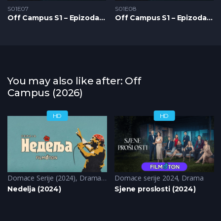
S01E07
S01E08
Off Campus S1 – Epizoda 07
Off Campus S1 – Epizoda 08
You may also like after: Off
Campus (2026)
HD
HD
Domace Serije (2024)
,
Drama
,
Muzicke
Domace serije 2024
,
Drama
Nedelja (2024)
Sjene proslosti (2024)