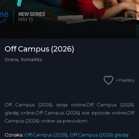
Off Campus (2026)
Drama
,
Romantika
+ Playlistu
Off Campus (2026) serija online,Off Campus (2026)
gledaj online,Off Campus (2026) sve epizode online,Off
Campus (2026) online sa prevodom
Oznaka:
Off Campus (2026)
,
Off Campus (2026) gledaj