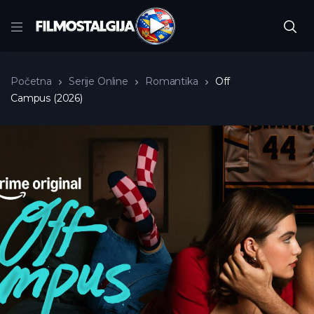
Početna
Serije Online
Romantika
Off
Campus (2026)