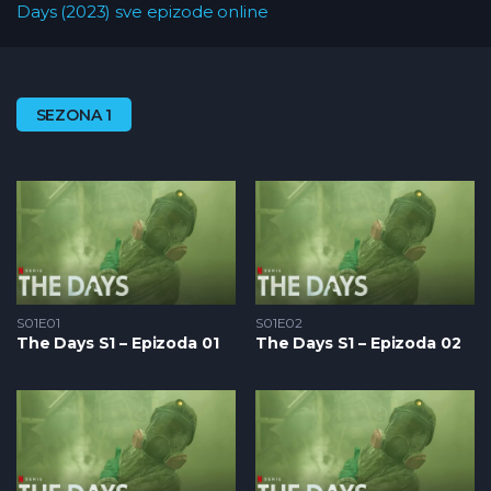
Days (2023) sve epizode online
SEZONA 1
S01E01
S01E02
The Days S1 – Epizoda 01
The Days S1 – Epizoda 02