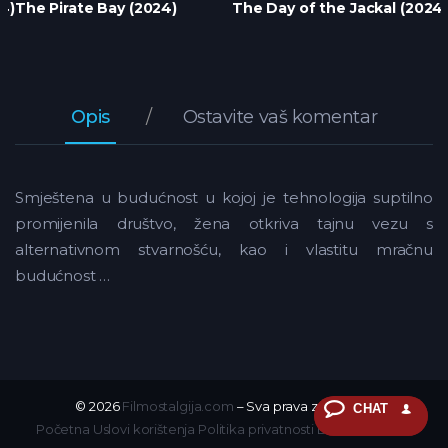
4)
The Pirate Bay (2024)
The Day of the Jackal (2024
Opis
Ostavite vaš komentar
Smještena u budućnost u kojoj je tehnologija suptilno
promijenila društvo, žena otkriva tajnu vezu s
alternativnom stvarnošću, kao i vlastitu mračnu
budućnost …
© 2026
Filmostalgija.com
– Sva prava zadržana.
CHAT
Početna
Uslovi korištenja
Politika privatnosti
DMCA
Kontakt