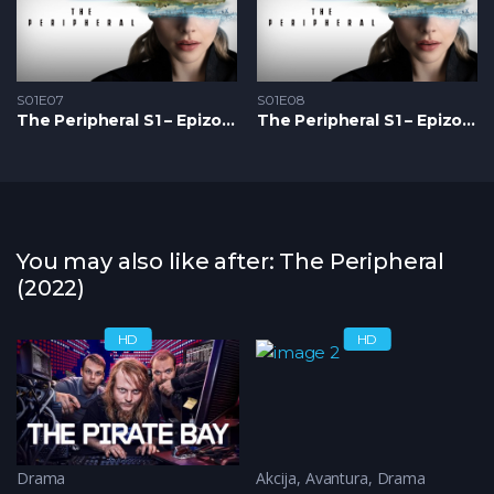
S01E07
S01E08
The Peripheral S1 – Epizoda 07
The Peripheral S1 – Epizoda 08
You may also like after: The Peripheral
(2022)
HD
HD
Historija
Drama
,
Romantika
Akcija
,
Avantura
,
Drama