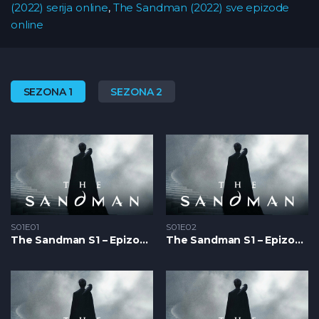
(2022) serija online
,
The Sandman (2022) sve epizode
online
SEZONA 1
SEZONA 2
S01E01
S01E02
The Sandman S1 – Epizoda 01
The Sandman S1 – Epizoda 02