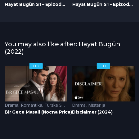
Hayat Bugün S1 – Epizoda 07
Hayat Bugün S1 – Epizoda 08
You may also like after: Hayat Bugün
(2022)
HD
HD
Drama
,
Romantika
,
Turske Serije
Drama
,
Misterija
Bir Gece Masali (Nocna Prica)
Disclaimer (2024)