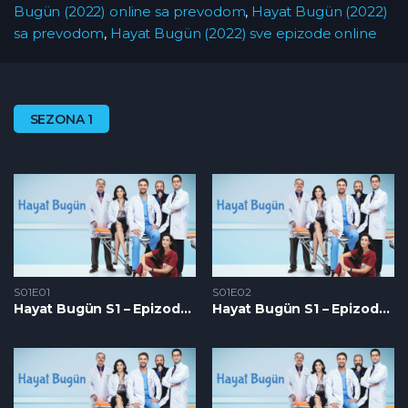
Bugün (2022) online sa prevodom
,
Hayat Bugün (2022)
sa prevodom
,
Hayat Bugün (2022) sve epizode online
SEZONA 1
S01E01
S01E02
Hayat Bugün S1 – Epizoda 01
Hayat Bugün S1 – Epizoda 02