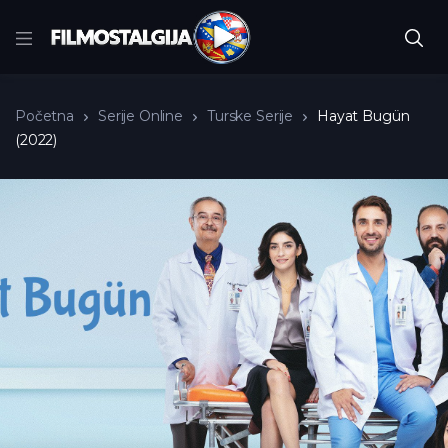
Početna
Serije Online
Turske Serije
Hayat Bugün
(2022)