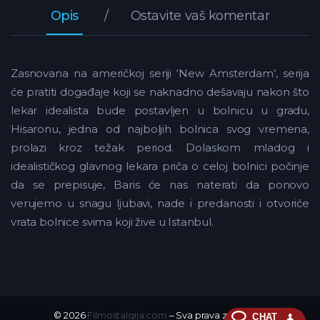
Opis
Ostavite vaš komentar
Zasnovana na američkoj seriji ‘New Amsterdam’, serija
će pratiti događaje koji se naknadno dešavaju nakon što
lekar idealista bude postavljen u bolnicu u gradu,
Hisaronu, jedna od najboljih bolnica svog vremena,
prolazi kroz težak period. Dolaskom mladog i
idealističkog glavnog lekara priča o celoj bolnici počinje
da se prepisuje, Baris će nas naterati da ponovo
verujemo u snagu ljubavi, nade i predanosti i otvoriće
vrata bolnice svima koji žive u Istanbul.
© 2026
Filmostalgija.com
– Sva prava zadržana.
CHAT