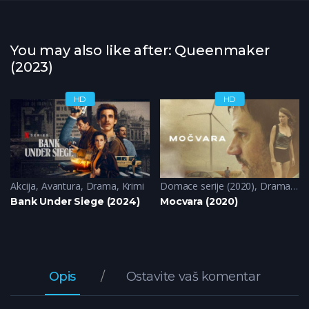
You may also like after: Queenmaker
(2023)
HD
HD
Akcija
,
Avantura
,
Drama
,
Krimi
Domace serije (2020)
,
Drama
,
Kr
Bank Under Siege (2024)
Mocvara (2020)
Opis
Ostavite vaš komentar