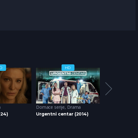
D
HD
H
a
a
Domace serije
,
Drama
Domace serije (
024)
Urgentni centar (2014)
Žigosani u rek