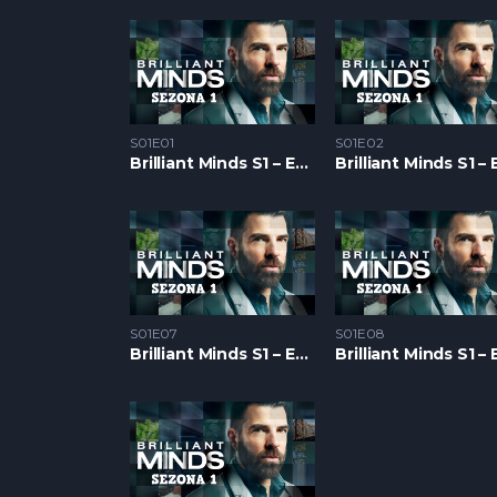
S01E01
S01E02
Brilliant Minds S1 – Epizoda 01
S01E07
S01E08
Brilliant Minds S1 – Epizoda 07