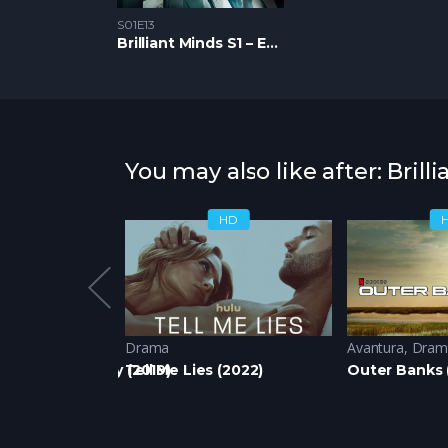
S01E13
Brilliant Minds S1 – Epizoda 13
You may also like after: Brill
HD
HD
Drama
Avantura
,
Dram
 Star in the Sky (2019)
Tell Me Lies (2022)
Outer Banks 