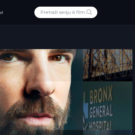
POTRAZI
vi
Traži: