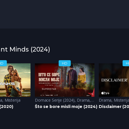
iant Minds (2024)
HD
HD
H
a
,
Misterija
Domace Serije (2024)
,
Drama
,
Historija
Drama
,
Romantik
,
Misterij
(2020)
Što se bore misli moje (2024)
Disclaimer (2