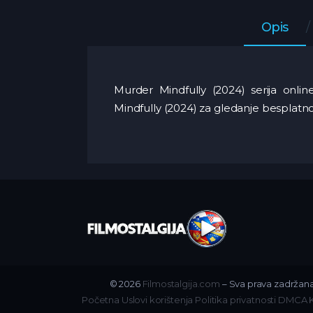
Opis
Murder Mindfully (2024) serija onli
Mindfully (2024) za gledanje besplatn
© 2026
Filmostalgija.com
– Sva prava zadržana
Početna
Uslovi korištenja
Politika privatnosti
DMCA