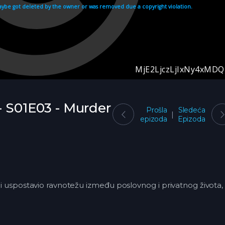
- S01E03 - Murder
Prošla
Sledeća
epizoda
Epizoda
3
 uspostavio ravnotežu između poslovnog i privatnog života, 