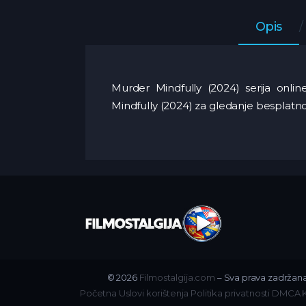
Opis
Murder Mindfully (2024) serija onli
Mindfully (2024) za gledanje besplatn
© 2026
Filmostalgija.com
– Sva prava zadržana
Početna
Uslovi korištenja
Politika privatnosti
DMCA