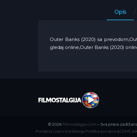
Opis
Outer Banks (2020) sa prevodom,Out
gledaj online,Outer Banks (2020) onl
© 2026
Filmostalgija.com
– Sva prava zadržana
Početna
Uslovi korištenja
Politika privatnosti
DMCA