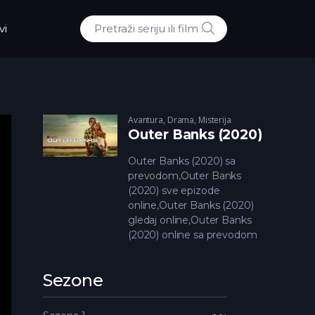
POTRAZI
vi
Traži:
Avantura
,
Drama
,
Misterija
Outer Banks (2020)
Outer Banks (2020) sa
prevodom,Outer Banks
(2020) sve epizode
online,Outer Banks (2020)
gledaj online,Outer Banks
(2020) online sa prevodom
Sezone