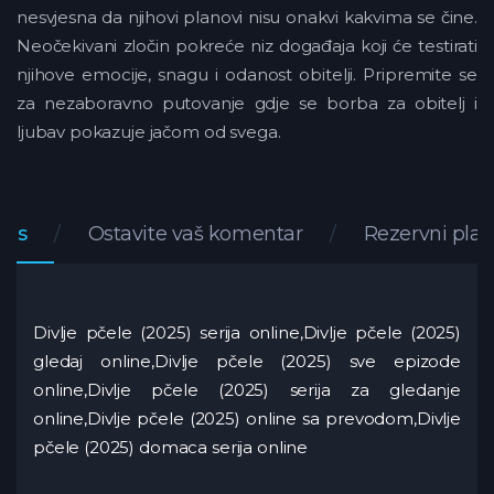
nesvjesna da njihovi planovi nisu onakvi kakvima se čine.
Neočekivani zločin pokreće niz događaja koji će testirati
njihove emocije, snagu i odanost obitelji. Pripremite se
za nezaboravno putovanje gdje se borba za obitelj i
ljubav pokazuje jačom od svega.
pis
Ostavite vaš komentar
Rezervni play
Divlje pčele (2025) serija online,Divlje pčele (2025)
gledaj online,Divlje pčele (2025) sve epizode
online,Divlje pčele (2025) serija za gledanje
online,Divlje pčele (2025) online sa prevodom,Divlje
pčele (2025) domaca serija online