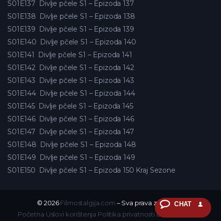
S01E137
Divlje pčele S1 – Epizoda 137
S01E138
Divlje pčele S1 – Epizoda 138
S01E139
Divlje pčele S1 – Epizoda 139
S01E140
Divlje pčele S1 – Epizoda 140
S01E141
Divlje pčele S1 – Epizoda 141
S01E142
Divlje pčele S1 – Epizoda 142
S01E143
Divlje pčele S1 – Epizoda 143
S01E144
Divlje pčele S1 – Epizoda 144
S01E145
Divlje pčele S1 – Epizoda 145
S01E146
Divlje pčele S1 – Epizoda 146
S01E147
Divlje pčele S1 – Epizoda 147
S01E148
Divlje pčele S1 – Epizoda 148
S01E149
Divlje pčele S1 – Epizoda 149
S01E150
Divlje pčele S1 – Epizoda 150 Kraj Sezone
© 2026
Filmostalgija.com
– Sva prava zadržana.
CHAT
Početna
Uslovi korištenja
Politika privatnosti
DMCA
Kontakt